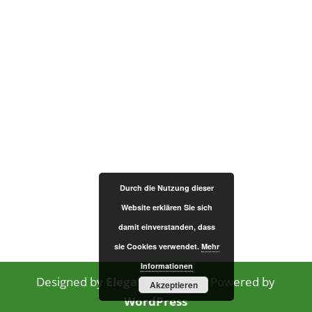
Fachtagung Ernährung
und Hauswirtschaft
Die Fachtagung Ernährung und Hauswirtschaft hat
am 17. & 18. März 2025 im Rahmen der Hochschultage
Berufliche Bildung an der Universität Paderborn
stattgefunden. Die Beiträge der Fachtagung sind im
aktuellen Heft 3-2025 „Haushalt in Bildung &
Forschung“...
Erfahren Sie mehr
Durch die Nutzung dieser
Website erklären Sie sich
damit einverstanden, dass
sie Cookies verwendet.
Mehr
Informationen
Designed by
Elegant Themes
| Powered by
Akzeptieren
WordPress