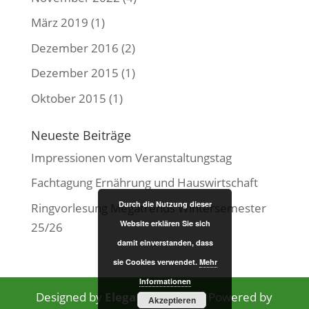
März 2019
(1)
Dezember 2016
(2)
Dezember 2015
(1)
Oktober 2015
(1)
Neueste Beiträge
Impressionen vom Veranstaltungstag
Fachtagung Ernährung und Hauswirtschaft
Durch die Nutzung dieser
Ringvorlesung Megatrends Wintersemester
Website erklären Sie sich
25/26
damit einverstanden, dass
sie Cookies verwendet.
Mehr
Informationen
Designed by
Elegant Themes
| Powered by
Akzeptieren