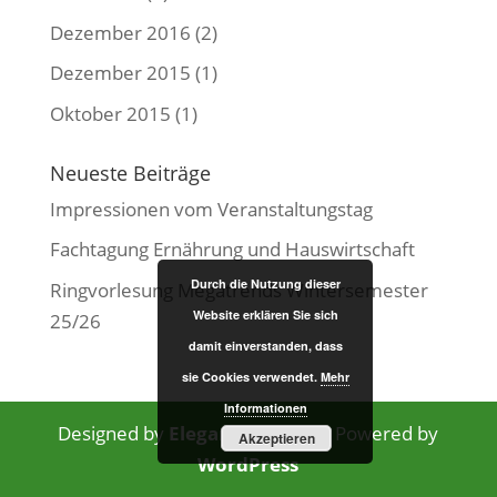
Dezember 2016
(2)
Dezember 2015
(1)
Oktober 2015
(1)
Neueste Beiträge
Impressionen vom Veranstaltungstag
Fachtagung Ernährung und Hauswirtschaft
Durch die Nutzung dieser
Ringvorlesung Megatrends Wintersemester
Website erklären Sie sich
25/26
damit einverstanden, dass
sie Cookies verwendet.
Mehr
Informationen
Designed by
Elegant Themes
| Powered by
Akzeptieren
WordPress